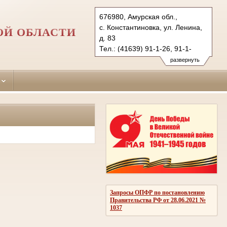
676980, Амурская обл.,
с. Константиновка, ул. Ленина,
ОЙ ОБЛАСТИ
д. 83
Тел.: (41639) 91-1-26, 91-1-
79 (ф.)
развернуть
konstantin.amr@sudrf.ru
Запросы ОПФР по постановлению
Правительства РФ от 28.06.2021 №
1037